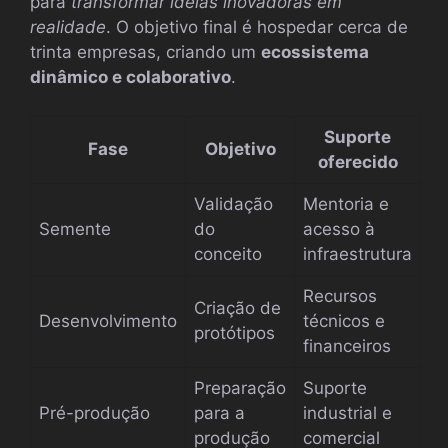
para
transformar ideias inovadoras em
realidade
. O objetivo final é hospedar cerca de
trinta empresas, criando um
ecossistema
dinâmico e colaborativo
.
Suporte
Fase
Objetivo
oferecido
Validação
Mentoria e
Semente
do
acesso à
conceito
infraestrutura
Recursos
Criação de
Desenvolvimento
técnicos e
protótipos
financeiros
Preparação
Suporte
Pré-produção
para a
industrial e
produção
comercial