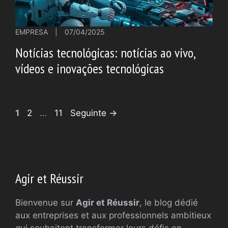
EMPRESA
|
07/04/2025
Notícias tecnológicas: notícias ao vivo,
vídeos e inovações tecnológicas
Página
Página
Página
1
2
…
11
Seguinte
→
Agir et Réussir
Bienvenue sur
Agir et Réussir
, le blog dédié
aux entreprises et aux professionnels ambitieux
qui souhaitent transformer leurs défis en