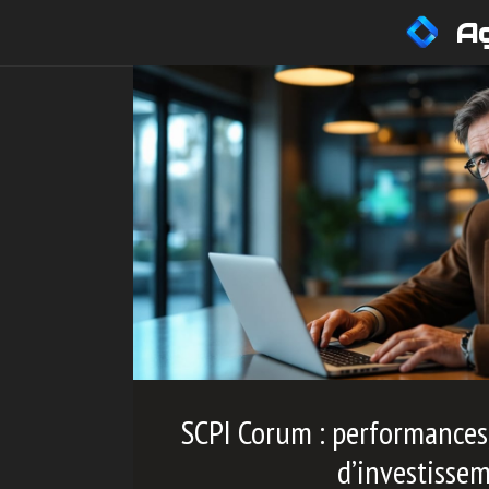
Aller
Ag
au
contenu
SCPI Corum : performances, 
d’investisse