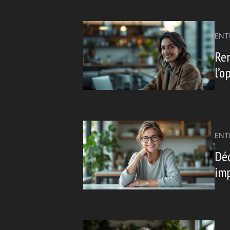
ENT
Ren
l’o
ENT
Déd
imp