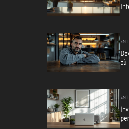
inf
ENT
Dev
où
ENT
Inv
per