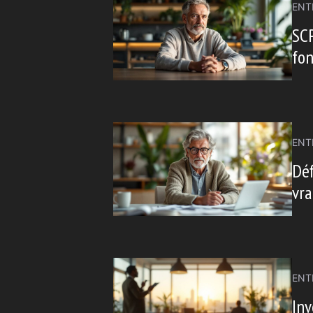
ENT
SCP
fo
ENT
Déf
vra
ENT
Inv