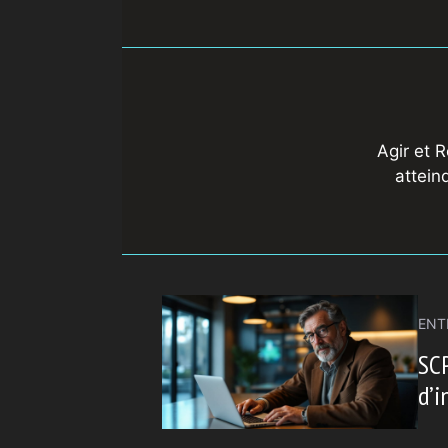
Agir et 
attein
ENT
SCP
d’i