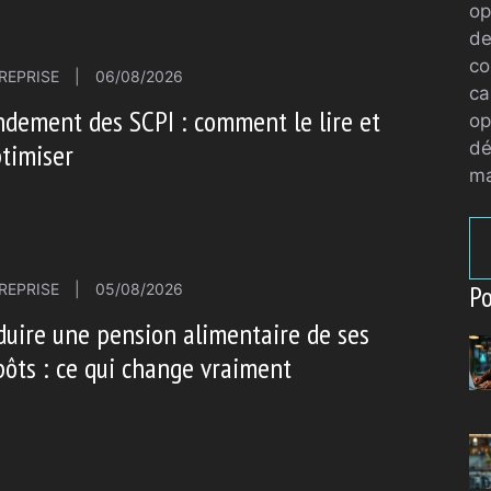
op
de
co
REPRISE
|
06/08/2026
ca
dement des SCPI : comment le lire et
op
dé
ptimiser
ma
Po
REPRISE
|
05/08/2026
uire une pension alimentaire de ses
ôts : ce qui change vraiment