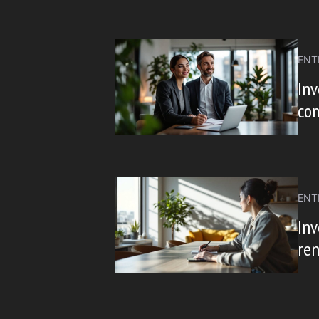
ENT
Inv
co
ENT
Inv
ren