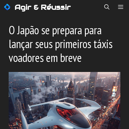
Saltar
Agir & Réussir
ME
para
o
conteúdo
O Japão se prepara para
lançar seus primeiros táxis
voadores em breve