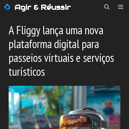
Saltar
Agir & Réussir
ME
para
o
conteúdo
A Fliggy lança uma nova
plataforma digital para
passeios virtuais e serviços
turísticos