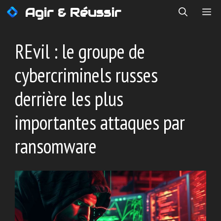
Aller
Agir & Réussir
ME
au
contenu
REvil : le groupe de
cybercriminels russes
derrière les plus
importantes attaques par
ransomware