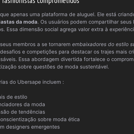
fashionistas comprometidos
que apenas uma plataforma de aluguel. Ele está crian
iastas da moda
. Os usuários podem compartilhar seus l
ros. Essa dimensão social agrega valor extra à experiên
a seus membros a se tornarem
embaixadores do estilo s
desafios e competições para destacar os trajes mais cri
sáveis. Essa abordagem divertida fortalece o compromi
tização sobre questões de moda sustentável.
árias do Ubersape incluem :
is de estilo
enciadores da moda
ssão de tendências
nscientização sobre moda ética
om designers emergentes