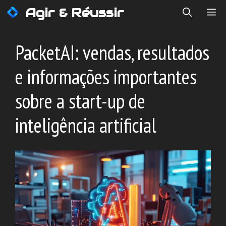
Saltar
Agir & Réussir
ME
para
o
conteúdo
PacketAI: vendas, resultados
e informações importantes
sobre a start-up de
inteligência artificial