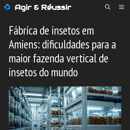
Saltar
Agir & Réussir
ME
para
o
conteúdo
Fábrica de insetos em
Amiens: dificuldades para a
maior fazenda vertical de
insetos do mundo