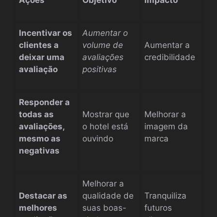
Ações
Objetivo
Impacto
Incentivar os
Aumentar o
clientes a
volume de
Aumentar a
deixar uma
avaliações
credibilidade
avaliação
positivas
Responder a
todas as
Mostrar que
Melhorar a
avaliações,
o hotel está
imagem da
mesmo as
ouvindo
marca
negativas
Melhorar a
Destacar as
qualidade de
Tranquiliza
melhores
suas boas-
futuros