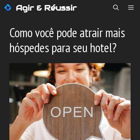
Saltar
Agir & Réussir
ME
para
o
conteúdo
Como você pode atrair mais
hóspedes para seu hotel?