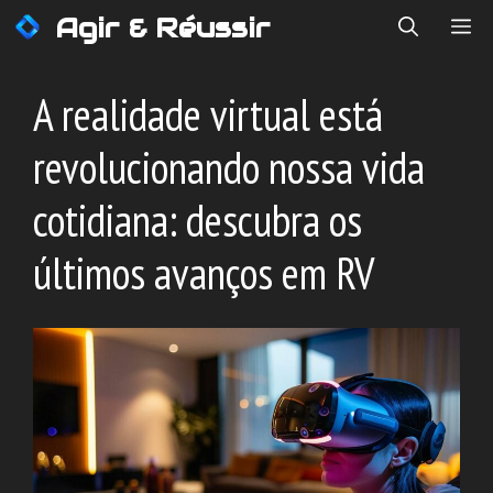
Saltar
Agir & Réussir
ME
para
o
conteúdo
A realidade virtual está
revolucionando nossa vida
cotidiana: descubra os
últimos avanços em RV