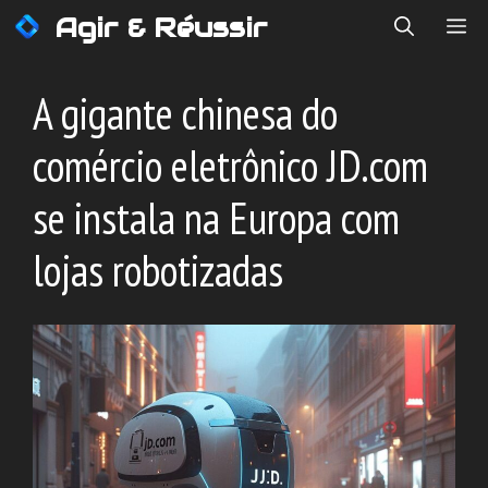
Saltar
Agir & Réussir
ME
para
o
conteúdo
A gigante chinesa do
comércio eletrônico JD.com
se instala na Europa com
lojas robotizadas