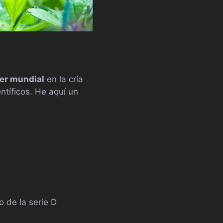
der mundial
en la cría
ntíficos. He aquí un
o de la serie D