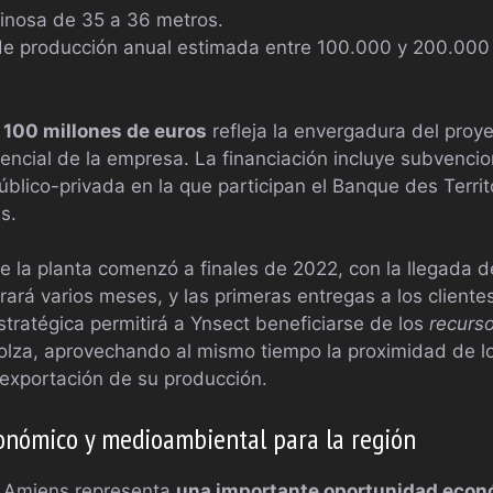
ginosa de 35 a 36 metros.
e producción anual estimada entre 100.000 y 200.000
e
100 millones de euros
refleja la envergadura del proye
tencial de la empresa. La financiación incluye subvenci
blico-privada en la que participan el Banque des Territo
s.
 la planta comenzó a finales de 2022, con la llegada d
rará varios meses, y las primeras entregas a los cliente
stratégica permitirá a Ynsect beneficiarse de los
recurso
a colza, aprovechando al mismo tiempo la proximidad de l
a exportación de su producción.
onómico y medioambiental para la región
a Amiens representa
una importante oportunidad econ