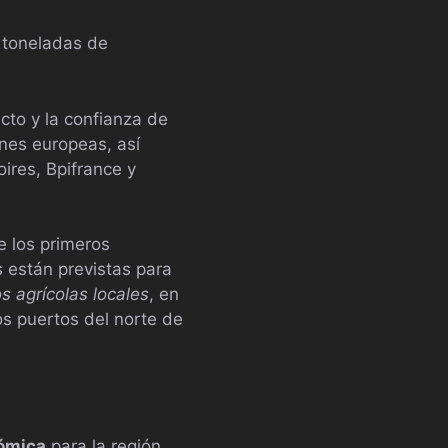
 toneladas de
cto y la confianza de
ones europeas, así
ires, Bpifrance y
e los primeros
s están previstas para
s agrícolas locales
, en
os puertos del norte de
ómica
para la región.