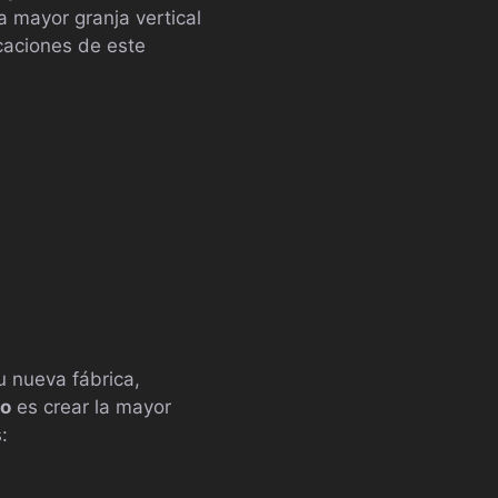
a mayor granja vertical
caciones de este
u nueva fábrica,
to
es crear la mayor
: