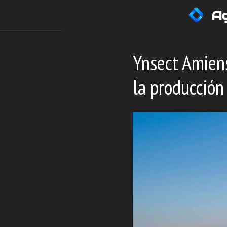
Saltar
Ag
al
contenido
Ynsect Amiens
la producción