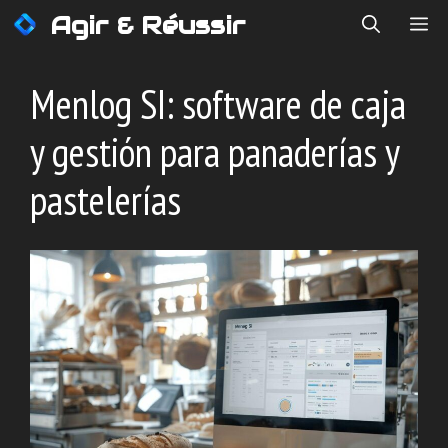
Saltar
Agir & Réussir
ME
al
contenido
Menlog SI: software de caja
y gestión para panaderías y
pastelerías