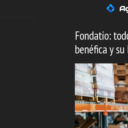
Saltar
Ag
al
contenido
Fondatio: tod
benéfica y su