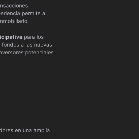
ransacciones
periencia permite a
nmobiliario.
icipativa
para los
de fondos a las nuevas
nversores potenciales.
adores en una amplia