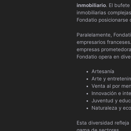
inmobiliario
. El bufet
inmobiliarias complejas
Fondatio posicionarse c
Paralelamente, Fondat
empresarios franceses. 
empresas prometedoras,
Fondatio opera en dive
Artesanía
Arte y entreteni
Venta al por me
Innovación e int
Juventud y educ
Naturaleza y eco
Esta diversidad reflej
gama de sectores.