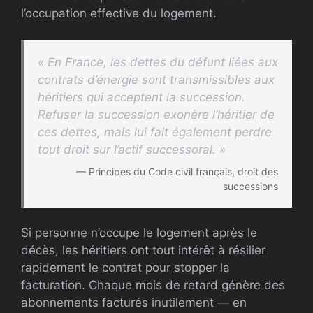
l’occupation effective du logement.
« En France, les dettes du défunt liées aux
contrats d’énergie sont transmissibles aux
héritiers qui acceptent la succession.
Refuser la succession exonère l’héritier de
ces dettes, mais lui fait également perdre
tout droit sur l’actif successoral. »
— Principes du Code civil français, droit des
successions
Si personne n’occupe le logement après le
décès, les héritiers ont tout intérêt à résilier
rapidement le contrat pour stopper la
facturation. Chaque mois de retard génère des
abonnements facturés inutilement — en