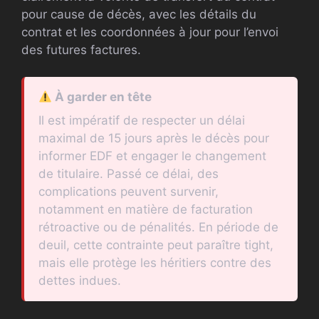
pour cause de décès, avec les détails du
contrat et les coordonnées à jour pour l’envoi
des futures factures.
À garder en tête
Il est impératif de respecter un délai
maximal de 15 jours après le décès pour
informer EDF et engager le changement
de titulaire. Passé ce délai, des
complications peuvent survenir,
notamment en matière de facturation
rétroactive ou de pénalités. En période de
deuil, cette contrainte peut paraître tight,
mais elle protège les héritiers contre des
dettes indues.