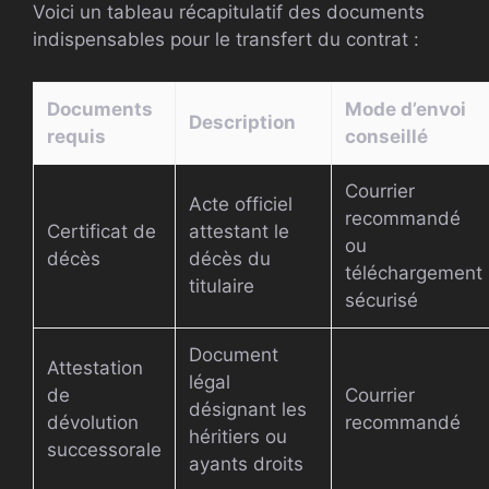
Voici un tableau récapitulatif des documents
indispensables pour le transfert du contrat :
Documents
Mode d’envoi
Description
requis
conseillé
Courrier
Acte officiel
recommandé
Certificat de
attestant le
ou
décès
décès du
téléchargement
titulaire
sécurisé
Document
Attestation
légal
de
Courrier
désignant les
dévolution
recommandé
héritiers ou
successorale
ayants droits