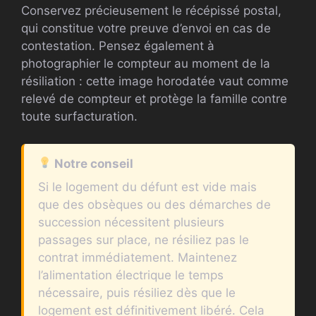
Conservez précieusement le récépissé postal,
qui constitue votre preuve d’envoi en cas de
contestation. Pensez également à
photographier le compteur au moment de la
résiliation : cette image horodatée vaut comme
relevé de compteur et protège la famille contre
toute surfacturation.
Notre conseil
Si le logement du défunt est vide mais
que des obsèques ou des démarches de
succession nécessitent plusieurs
passages sur place, ne résiliez pas le
contrat immédiatement. Maintenez
l’alimentation électrique le temps
nécessaire, puis résiliez dès que le
logement est définitivement libéré. Cela