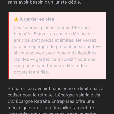
sans avoir besoin d’un juriste dédié.
À garder en tête
Les sommes placées sur un PEE sont
bloquées 5 ans. Les cas de déblocage
anticipé sont précis et limités. Ne versez
pas une épargne de précaution sur un PEE
si vous pouvez avoir besoin de liquidités
rapides — gardez ce dispositif pour une
épargne moyen terme dédiée à des
projets identifiés.
Préparer son avenir financier ne se limite pas à
cotiser pour la retraite. L’épargne salariale via
CIC Épargne Retraite Entreprises offre une
mécanique rare : faire travailler l’argent de
l’entreprise pour les salariés, dans un cadre