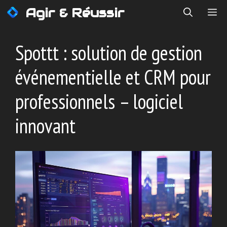
Aller
Agir & Réussir
ME
au
contenu
Spottt : solution de gestion
événementielle et CRM pour
professionnels – logiciel
innovant