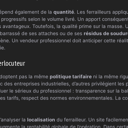
dépend également de la
quantité
. Les ferrailleurs appli
progressifs selon le volume livré. Un apport conséquent 
 avantageux. Toutefois, la qualité prime sur la masse. 
ébarrassé de ses attaches ou de ses
résidus de soudur
ène. Un vendeur professionnel doit anticiper cette réali
ie.
erlocuteur
n’adoptent pas la même
politique tarifaire
ni la même rigu
c des entreprises industrielles, d’autres privilégient les 
uer le sérieux du professionnel : transparence sur la bal
es tarifs, respect des normes environnementales. La con
’analyser la
localisation
du ferrailleur. Un site facilemen
ugmente la rentabilité globale de l’opération. Dans certa