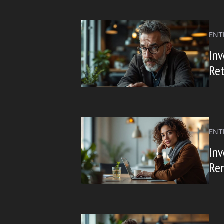
ENT
Inv
Re
ENT
Inv
Ren