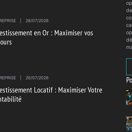
op
de
co
REPRISE
|
28/07/2026
ca
estissement en Or : Maximiser vos
op
dé
tours
ma
Po
REPRISE
|
26/07/2026
estissement Locatif : Maximiser Votre
tabilité