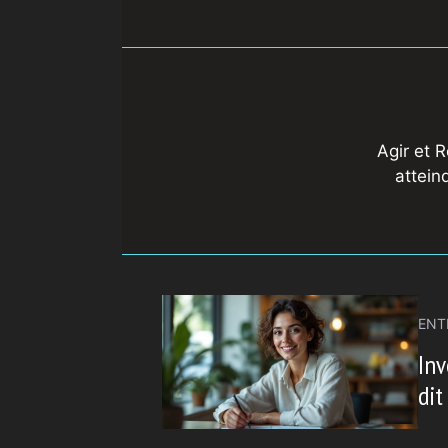
Agir et 
attein
ENT
Inv
dit