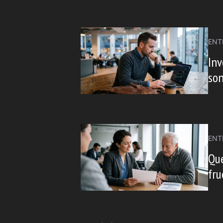
ENT
Inv
son
ENT
Que
fru