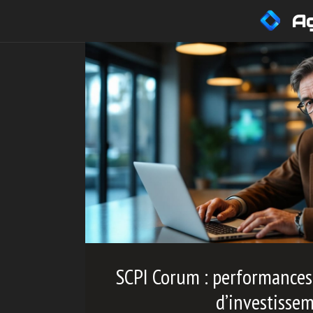
Aller
Ag
au
contenu
SCPI Corum : performances, 
d’investisse