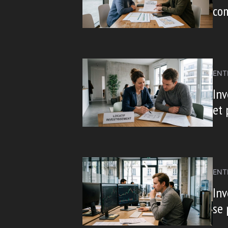
com
ENT
Inv
et 
ENT
Inv
se 