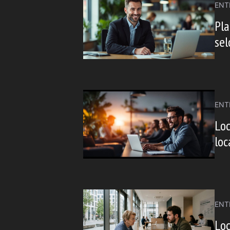
ENT
Pla
sel
ENT
Loc
loc
ENT
Loc