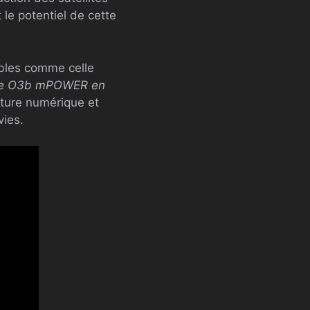
le potentiel de cette
ables comme celle
lle O3b mPOWER en
cture numérique et
vies.