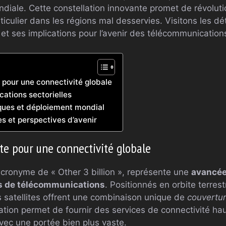
diale. Cette constellation innovante promet de révoluti
rticulier dans les régions mal desservies. Visitons les d
et ses implications pour l’avenir des télécommunication
 pour une connectivité globale
cations sectorielles
iques et déploiement mondial
s et perspectives d’avenir
te pour une connectivité globale
acronyme de « Other 3 billion », représente une
avancée 
es de télécommunications
. Positionnés en orbite terre
s satellites offrent une combinaison unique de
couvertur
ration permet de fournir des services de connectivité h
avec une portée bien plus vaste.