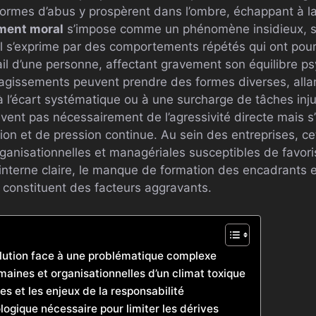
ormes d’abus y prospèrent dans l’ombre, échappant à la v
ment moral
s’impose comme un phénomène insidieux, sou
. Il s’exprime par des comportements répétés qui ont pou
ail d’une personne, affectant gravement son équilibre p
 agissements peuvent prendre des formes diverses, all
 l’écart systématique ou à une surcharge de tâches inju
ent pas nécessairement de l’agressivité directe mais s
n et de pression continue. Au sein des entreprises, c
organisationnelles et managériales susceptibles de favori
 interne claire, le manque de formation des encadrants e
e constituent des facteurs aggravants.
olution face à une problématique complexe
aines et organisationnelles d’un climat toxique
es et les enjeux de la responsabilité
ogique nécessaire pour limiter les dérives