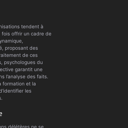
nisations tendent à
fois offrir un cadre de
 dynamique,
sé, proposant des
 traitement de ces
es, psychologues du
lective garantit une
s l’analyse des faits.
a formation et la
identifier les
s.
e
ons délétères ne se