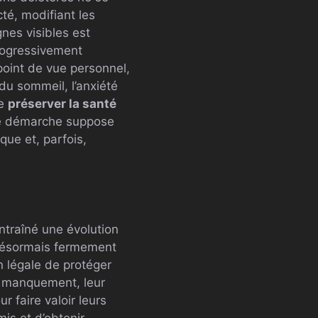
cté, modifiant les
gnes visibles est
progressivement
 point de vue personnel,
du sommeil, l’anxiété
de
préserver la santé
tte démarche suppose
que et, parfois,
traîné une évolution
t désormais fermement
n légale de protéger
e manquement, leur
 faire valoir leurs
is et d’obtenir