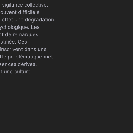
igilance collective.
vent difficile à
r effet une dégradation
sychologique. Les
ant de remarques
stifiée. Ces
’inscrivent dans une
ette problématique met
ser ces dérives.
t une culture