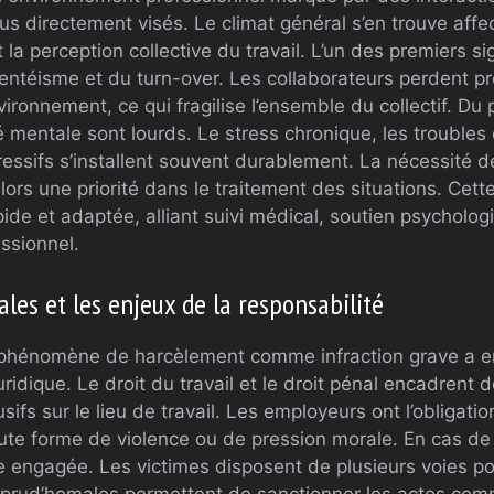
dus directement visés. Le climat général s’en trouve affe
la perception collective du travail. L’un des premiers si
sentéisme et du turn-over. Les collaborateurs perdent 
ironnement, ce qui fragilise l’ensemble du collectif. Du
é mentale sont lourds. Le stress chronique, les troubles 
ssifs s’installent souvent durablement. La nécessité 
lors une priorité dans le traitement des situations. Ce
ide et adaptée, alliant suivi médical, soutien psychologi
ssionnel.
ales et les enjeux de la responsabilité
phénomène de harcèlement comme infraction grave a en
juridique. Le droit du travail et le droit pénal encadren
fs sur le lieu de travail. Les employeurs ont l’obligatio
toute forme de violence ou de pression morale. En cas d
e engagée. Les victimes disposent de plusieurs voies pour
 prud’homales permettent de sanctionner les actes comm