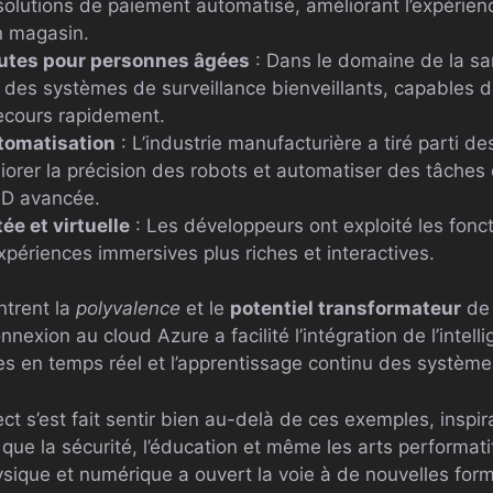
olutions de paiement automatisé, améliorant l’expérienc
n magasin.
hutes pour personnes âgées
: Dans le domaine de la san
er des systèmes de surveillance bienveillants, capables 
secours rapidement.
tomatisation
: L’industrie manufacturière a tiré parti de
iorer la précision des robots et automatiser des tâche
3D avancée.
e et virtuelle
: Les développeurs ont exploité les fonc
xpériences immersives plus riches et interactives.
ntrent la
polyvalence
et le
potentiel transformateur
de 
exion au cloud Azure a facilité l’intégration de l’intellig
s en temps réel et l’apprentissage continu des système
ect s’est fait sentir bien au-delà de ces exemples, inspi
que la sécurité, l’éducation et même les arts performati
sique et numérique a ouvert la voie à de nouvelles forme