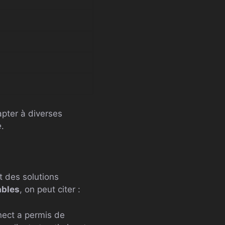
apter à diverses
e
.
t des solutions
ables
, on peut citer :
nect a permis de